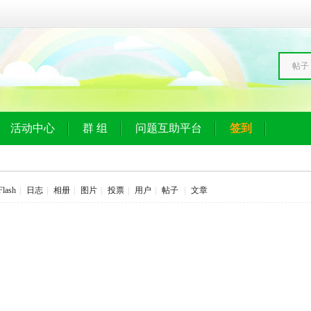
帖子
活动中心
群 组
问题互助平台
签到
Flash
|
日志
|
相册
|
图片
|
投票
|
用户
|
帖子
|
文章