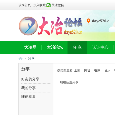
设为首页
加入收藏
关注微信
daye520.c
n
大冶网
大冶论坛
分 享
认证中心
分享
分享
按类型查看:
全部
|
网址
|
视频
|
音乐
|
好友的分享
大
›
现在还没分享
我的分享
随便看看