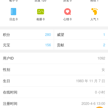
帖子 0
回复 120
好友 0
粉丝 1




日志 0
相册 0
心情 0
人气 1
积分
280
威望
1
元宝
156
贡献
2
用户ID
1092
性别
女
生日
1983 年 11 月 7 日
在线时间
0 小时
注册时间
2020-4-6 13:00