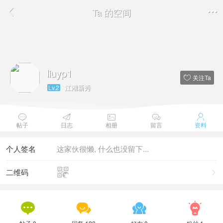
Ta 的空间


liuyp1
关注Ta

江湖新秀
Lv.2





帖子
日志
相册
留言
资料
个人签名
这家伙很懒, 什么也没留下...

二维码




