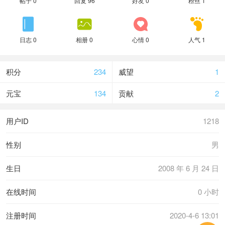
帖子 0
回复 96
好友 0
粉丝 1




日志 0
相册 0
心情 0
人气 1
积分
234
威望
1
元宝
134
贡献
2
用户ID
1218
性别
男
生日
2008 年 6 月 24 日
在线时间
0 小时
注册时间
2020-4-6 13:01