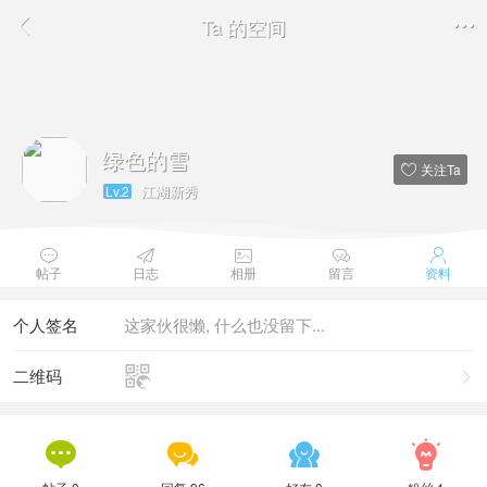
Ta 的空间


绿色的雪
关注Ta

江湖新秀
Lv.2





帖子
日志
相册
留言
资料
个人签名
这家伙很懒, 什么也没留下...

二维码




