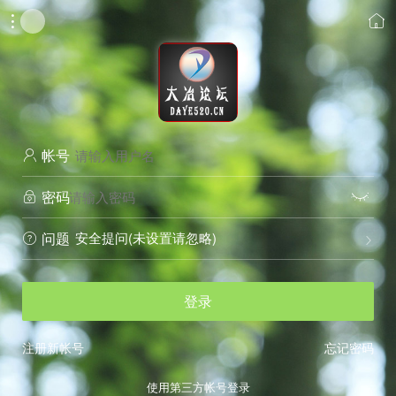


帐号

密码


安全提问(未设置请忽略)
问题


登录
注册新帐号
忘记密码
使用第三方帐号登录