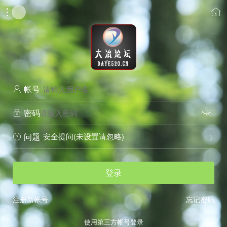


帐号

密码


安全提问(未设置请忽略)
问题


登录
注册新帐号
忘记密码
使用第三方帐号登录