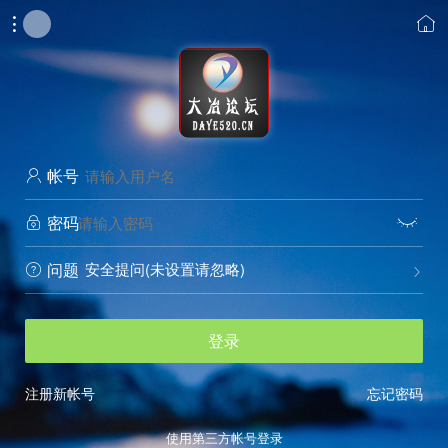


帐号

密码


安全提问(未设置请忽略)
问题


登录
注册新帐号
忘记密码
使用第三方帐号登录