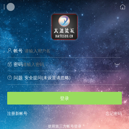


帐号

密码


安全提问(未设置请忽略)
问题


登录
注册新帐号
忘记密码
使用第三方帐号登录