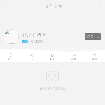
Ta 的空间


担船群烈情
关注Ta

江湖新秀
Lv.2





帖子
日志
相册
留言
资料

还没有相关的日志