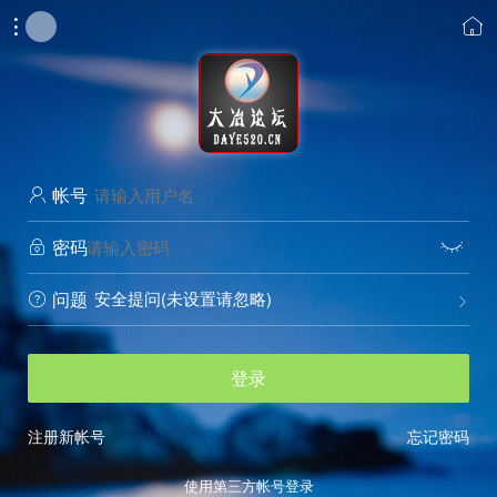


帐号

密码


安全提问(未设置请忽略)
问题


登录
注册新帐号
忘记密码
使用第三方帐号登录