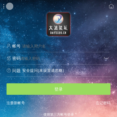


帐号

密码


安全提问(未设置请忽略)
问题


登录
注册新帐号
忘记密码
使用第三方帐号登录