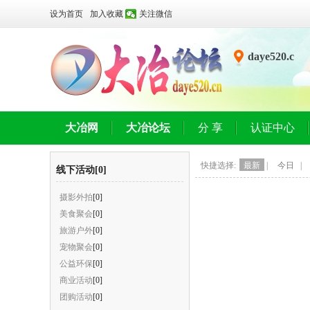
设为首页
加入收藏
关注微信
daye520.c
n
大冶网
大冶论坛
分 享
认证中心
快捷选择:
最新
|
今日
|
线下活动[0]
摄影外拍
[0]
美食聚会
[0]
旅游户外
[0]
宠物聚会
[0]
公益环保
[0]
商业活动
[0]
团购活动
[0]