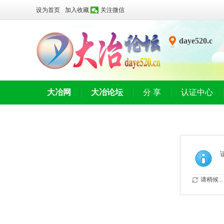
设为首页
加入收藏
关注微信
daye520.c
n
大冶网
大冶论坛
分 享
认证中心
请稍候...