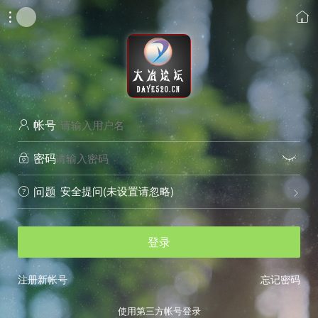


帐号

密码


安全提问(未设置请忽略)
问题


登录
注册新帐号
忘记密码
使用第三方帐号登录