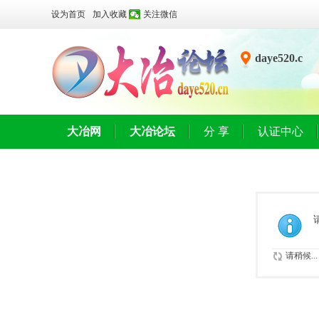
设为首页
加入收藏
关注微信
daye520.c
n
大冶网
大冶论坛
分 享
认证中心
请稍候...