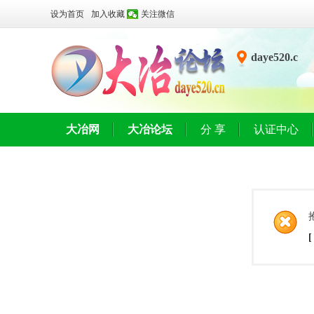
设为首页
加入收藏
关注微信
daye520.c
n
大冶网
大冶论坛
分 享
认证中心