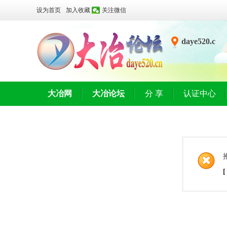
设为首页
加入收藏
关注微信
daye520.c
n
大冶网
大冶论坛
分 享
认证中心