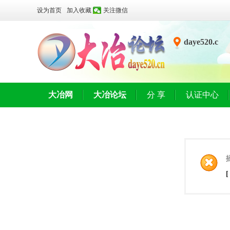
设为首页
加入收藏
关注微信
daye520.c
n
大冶网
大冶论坛
分 享
认证中心