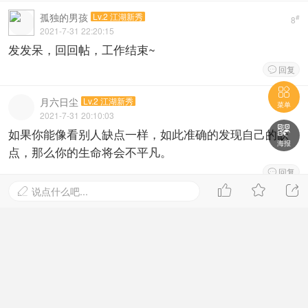
孤独的男孩
Lv.2 江湖新秀
#
8
2021-7-31 22:20:15
发发呆，回回帖，工作结束~
回复


月六日尘
Lv.2 江湖新秀
#
7
菜单
2021-7-31 20:10:03

如果你能像看别人缺点一样，如此准确的发现自己的缺
海报
点，那么你的生命将会不平凡。
回复




说点什么吧...

123458163
Lv.2 江湖新秀

#
6
2021-7-31 10:21:55
真正成功的人生，不在于成就的大小，而在于你是否努
力地去实现自我，喊出自己的声音，走出属于自己的道
路。
回复
