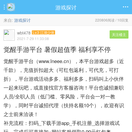
游戏探讨


来自:
游戏探讨
220806阅读 / 10回复
wbt478
Lv.3 江湖少侠
关注楼主
2021-7-29 11:33:08
觉醒手游平台 暑假超值季 福利享不停
觉醒手游平台（www.lneee.cn），本平台游戏超多（近
千款），充值折扣超大（可红包返利，可代充，可打
折），平台游戏活动多多、福利多多，扫码叫上小伙伴
一起来玩吧，或直接找官方客服咨询！平台也诚招兼职
人员/全职人员（低门槛、零风险，平台会一对一教
学），同时平台诚招代理（扶持名额10个），欢迎有识
之士前来洽谈！
补充流程：扫码_下载手游app_手机注册_选择游戏试
玩，完成后可直接加+网站客服领取0.99元红包奥