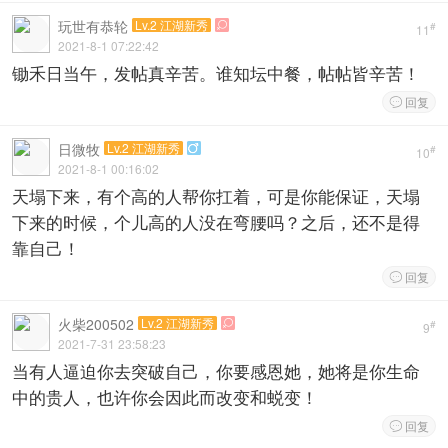
玩世有恭轮
Lv.2 江湖新秀

#
11
2021-8-1 07:22:42
锄禾日当午，发帖真辛苦。谁知坛中餐，帖帖皆辛苦！
回复

日微牧
Lv.2 江湖新秀

#
10
2021-8-1 00:16:02
天塌下来，有个高的人帮你扛着，可是你能保证，天塌
下来的时候，个儿高的人没在弯腰吗？之后，还不是得
靠自己！
回复

火柴200502
Lv.2 江湖新秀

#
9
2021-7-31 23:58:23
当有人逼迫你去突破自己，你要感恩她，她将是你生命
中的贵人，也许你会因此而改变和蜕变！
回复
