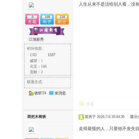
人生从来不是活给别人看，没
0
108
258
江湖新秀
积分信息:
论
UID
1337
威望：1
元宝：146
贡献：2
联系方式:
收听TA
发消息
回复
坛
两把木椅狭
发表于 2020-7-6 18:44:30
|
显示
走得最慢的人，只要他不丧失