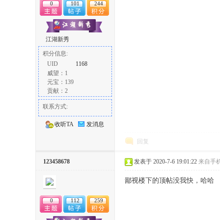
0
101
244
江湖新秀
积分信息:
UID
1168
威望：1
元宝：139
贡献：2
联系方式:
收听TA
发消息
回复
123458678
发表于 2020-7-6 19:01:22
来自手
鄙视楼下的顶帖没我快，哈哈
0
112
259