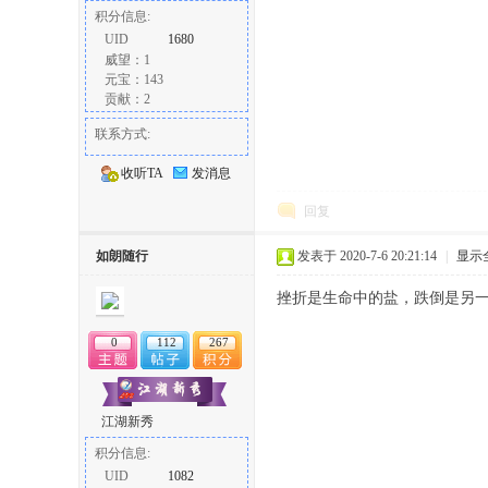
积分信息:
UID
1680
威望：1
元宝：143
贡献：2
联系方式:
收听TA
发消息
回复
如朗随行
发表于 2020-7-6 20:21:14
|
显示
挫折是生命中的盐，跌倒是另
0
112
267
江湖新秀
积分信息:
UID
1082