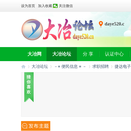
设为首页
加入收藏
关注微信
daye520.c
n
大冶网
大冶论坛
分 享
认证中心
大冶论坛
－≡ 便民信息 ≡ －
求职招聘
捷达电子
猜
你
喜
大
»
›
›
›
欢