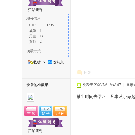
江湖新秀
积分信息:
UID
1735
威望：1
元宝：143
贡献：2
联系方式:
收听TA
发消息
回复
快乐的小散形
发表于 2020-7-6 19:48:07
|
显示
抽出时间去学习，凡事从小做
0
112
259
江湖新秀