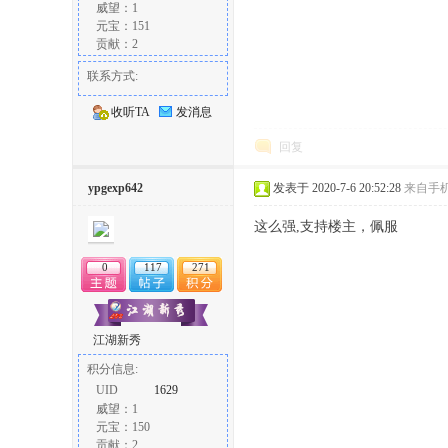
威望：1
元宝：151
贡献：2
联系方式:
收听TA
发消息
回复
ypgexp642
发表于 2020-7-6 20:52:28
来自手
这么强,支持楼主，佩服
0
117
271
江湖新秀
积分信息:
UID
1629
威望：1
元宝：150
贡献：2