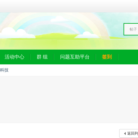
帖子
活动中心
群 组
问题互助平台
签到
科技
返回