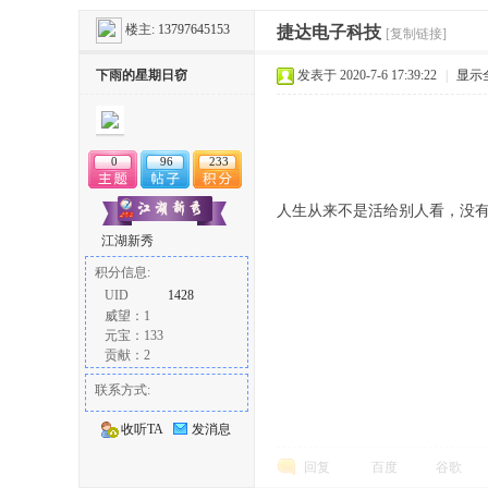
楼主:
13797645153
捷达电子科技
[复制链接]
冶
下雨的星期日窃
发表于 2020-7-6 17:39:22
|
显示
0
96
233
人生从来不是活给别人看，没
江湖新秀
积分信息:
网
UID
1428
威望：1
元宝：133
贡献：2
联系方式:
收听TA
发消息
回复
百度
谷歌