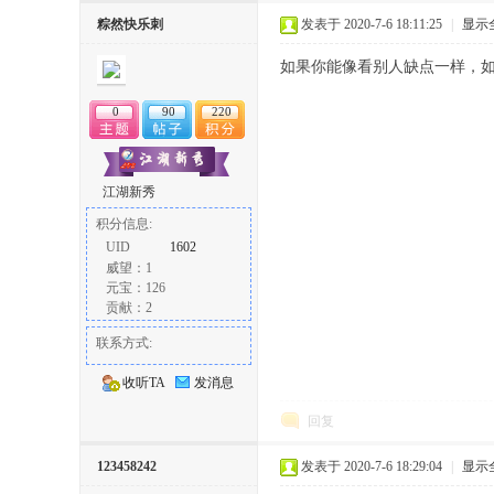
丨
粽然快乐刺
发表于 2020-7-6 18:11:25
|
显示
如果你能像看别人缺点一样，
0
90
220
江湖新秀
积分信息:
大
UID
1602
威望：1
元宝：126
贡献：2
联系方式:
收听TA
发消息
回复
冶
123458242
发表于 2020-7-6 18:29:04
|
显示