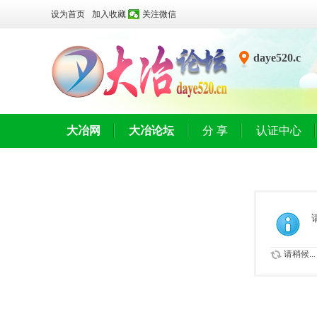
设为首页
加入收藏
关注微信
daye520.c
n
大冶网
大冶论坛
分 享
认证中心
请稍候...