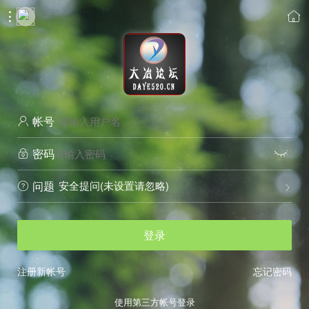


帐号

密码


安全提问(未设置请忽略)
问题


登录
注册新帐号
忘记密码
使用第三方帐号登录