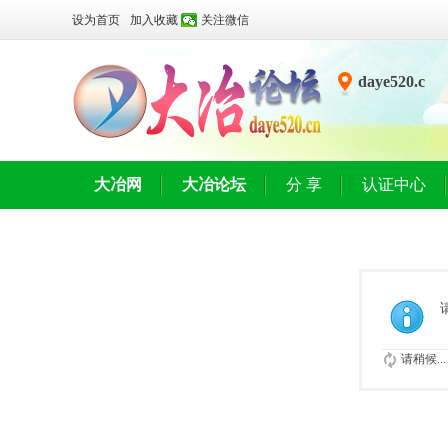
设为首页
加入收藏
关注微信
daye520.c
n
大冶网
大冶论坛
分 享
认证中心
请稍候...