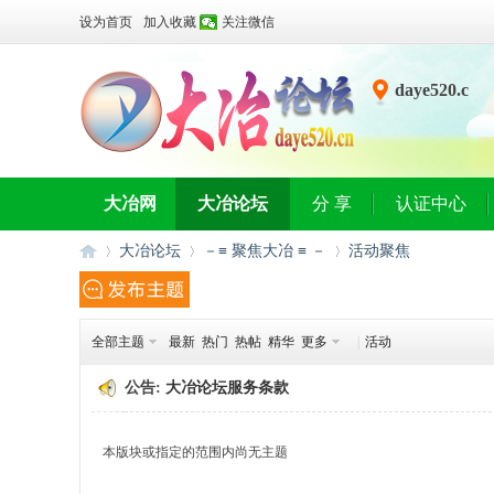
设为首页
加入收藏
关注微信
daye520.c
n
大冶网
大冶论坛
分 享
认证中心
大冶论坛
－≡ 聚焦大冶 ≡ －
活动聚焦
全部主题
最新
热门
热帖
精华
更多
|
活动
大
»
›
›
公告:
大冶论坛服务条款
本版块或指定的范围内尚无主题