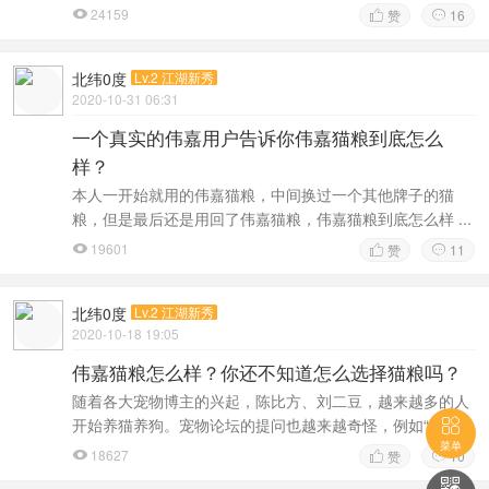
24159
赞
16



北纬0度
Lv.2 江湖新秀
2020-10-31 06:31
一个真实的伟嘉用户告诉你伟嘉猫粮到底怎么
样？
本人一开始就用的伟嘉猫粮，中间换过一个其他牌子的猫
粮，但是最后还是用回了伟嘉猫粮，伟嘉猫粮到底怎么样 ...
19601
赞
11



北纬0度
Lv.2 江湖新秀
2020-10-18 19:05
伟嘉猫粮怎么样？你还不知道怎么选择猫粮吗？
随着各大宠物博主的兴起，陈比方、刘二豆，越来越多的人
开始养猫养狗。宠物论坛的提问也越来越奇怪，例如“ ...

菜单
18627
赞
10



