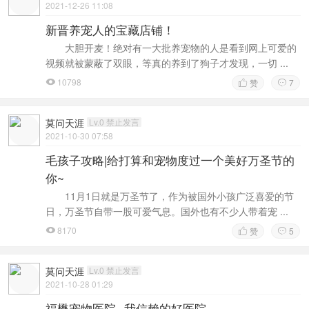
2021-12-26 11:08
新晋养宠人的宝藏店铺！
大胆开麦！绝对有一大批养宠物的人是看到网上可爱的
视频就被蒙蔽了双眼，等真的养到了狗子才发现，一切 ...
10798
赞
7



莫问天涯
Lv.0 禁止发言
2021-10-30 07:58
毛孩子攻略|给打算和宠物度过一个美好万圣节的
你~
11月1日就是万圣节了，作为被国外小孩广泛喜爱的节
日，万圣节自带一股可爱气息。国外也有不少人带着宠 ...
8170
赞
5



莫问天涯
Lv.0 禁止发言
2021-10-28 01:29
福懋宠物医院--我信赖的好医院