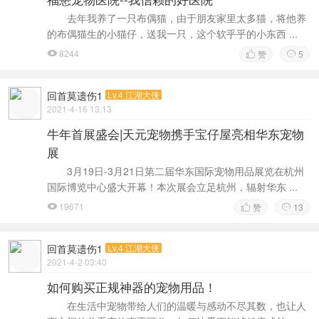
去年我养了一只布偶猫，由于朋友家里太多猫，将他养
的布偶猫生的小猫仔，送我一只，这个软乎乎的小东西 ...
8244
赞
5



回首莫遗伤1
Lv.4 江湖大侠
2021-4-16 13:13
牛年首展盛会|天元宠物携手宝仔屋亮相华东宠物
展
3月19日-3月21日第二届华东国际宠物用品展览在杭州
国际博览中心盛大开幕！本次展会立足杭州，辐射华东 ...
19671
赞
13



回首莫遗伤1
Lv.4 江湖大侠
2021-4-2 03:40
如何购买正规神器的宠物用品！
在生活中宠物带给人们的温暖与感动不尽其数，也让人