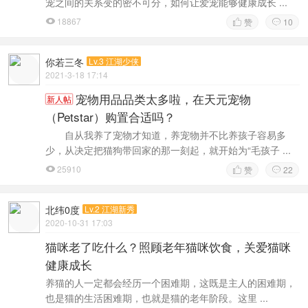
宠之间的关系变的密不可分，如何让爱宠能够健康成长 ...
18867
赞
10



你若三冬
Lv.3 江湖少侠
2021-3-18 17:14
宠物用品品类太多啦，在天元宠物
新人帖
（Petstar）购置合适吗？
自从我养了宠物才知道，养宠物并不比养孩子容易多
少，从决定把猫狗带回家的那一刻起，就开始为“毛孩子 ...
25910
赞
22



北纬0度
Lv.2 江湖新秀
2020-10-31 17:03
猫咪老了吃什么？照顾老年猫咪饮食，关爱猫咪
健康成长
养猫的人一定都会经历一个困难期，这既是主人的困难期，
也是猫的生活困难期，也就是猫的老年阶段。这里 ...