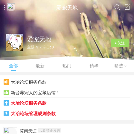
爱宠天地



爱宠天地
+ 关注
主题: 9 / 今日: 0
全部
最新
热门
精华
筛选

大冶论坛服务条款

新晋养宠人的宝藏店铺！

大冶论坛服务条款

大冶论坛管理规则条款

莫问天涯
Lv.0 禁止发言