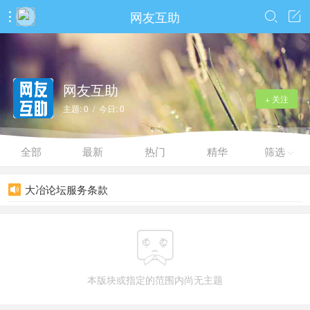
网友互助



网友互助
+ 关注
主题: 0 / 今日: 0
全部
最新
热门
精华
筛选

大冶论坛服务条款


本版块或指定的范围内尚无主题