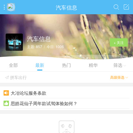
汽车信息



汽车信息
+ 关注
主题: 857 / 今日: 1006
全部
最新
热门
精华
筛选

拼车出行
高级筛选


大冶论坛服务条款

思皓花仙子周年款试驾体验如何？

