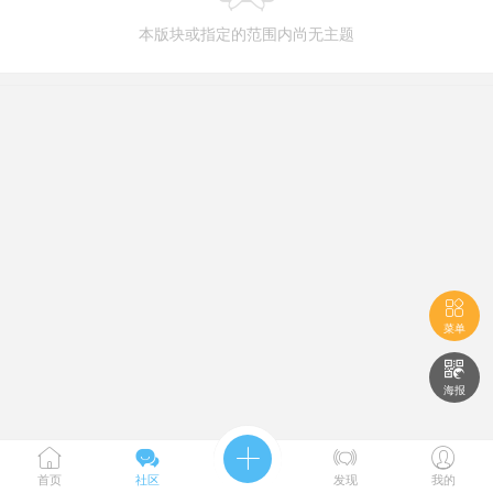
本版块或指定的范围内尚无主题

菜单

海报





首页
社区
发现
我的