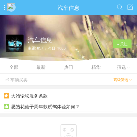
汽车信息



汽车信息
+ 关注
主题: 857 / 今日: 1006
全部
最新
热门
精华
筛选

车辆买卖
高级筛选


大冶论坛服务条款

思皓花仙子周年款试驾体验如何？

