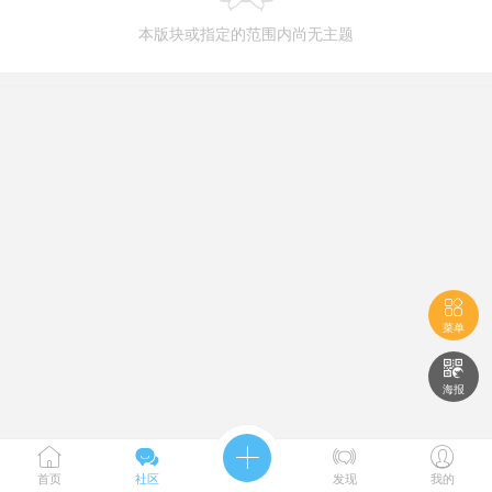
本版块或指定的范围内尚无主题

菜单

海报





首页
社区
发现
我的