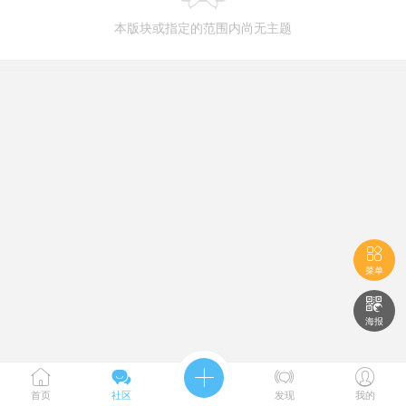
本版块或指定的范围内尚无主题

菜单

海报





首页
社区
发现
我的