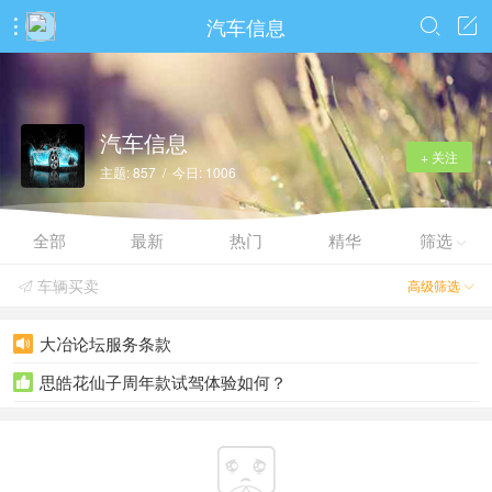
汽车信息



汽车信息
+ 关注
主题: 857 / 今日: 1006
全部
最新
热门
精华
筛选

车辆买卖
高级筛选


大冶论坛服务条款

思皓花仙子周年款试驾体验如何？

