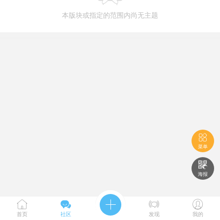
本版块或指定的范围内尚无主题

菜单

海报





首页
社区
发现
我的