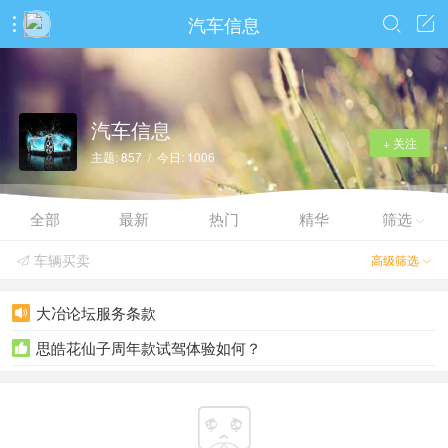
汽车信息



汽车信息
+ 关注
主题: 857 / 今日: 1006
全部
最新
热门
精华
筛选

车辆买卖
高级筛选


大冶论坛服务条款

思皓花仙子周年款试驾体验如何？

