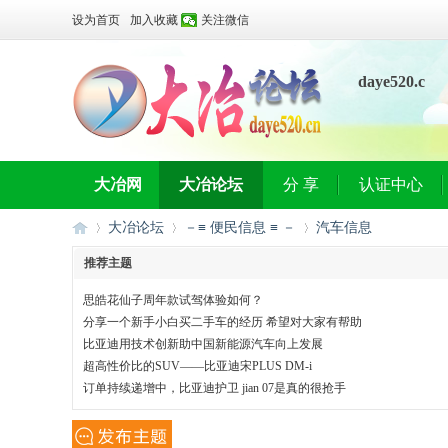
设为首页
加入收藏
关注微信
daye520.c
n
大冶网
大冶论坛
分 享
认证中心
大冶论坛
－≡ 便民信息 ≡ －
汽车信息
推荐主题
思皓花仙子周年款试驾体验如何？
大
»
›
›
分享一个新手小白买二手车的经历 希望对大家有帮助
比亚迪用技术创新助中国新能源汽车向上发展
超高性价比的SUV——比亚迪宋PLUS DM-i
订单持续递增中，比亚迪护卫 jian 07是真的很抢手