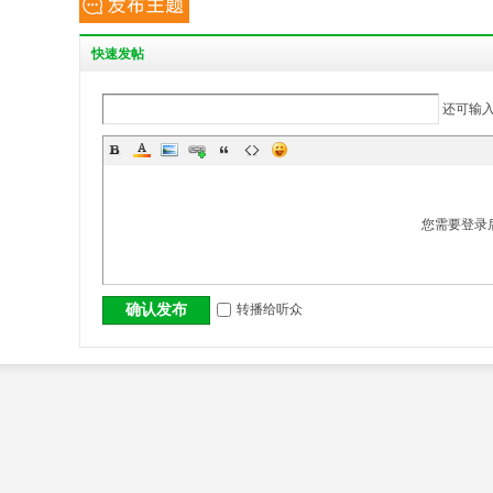
丨
快
速发帖
还可输
您需要登录
大
转播给听众
确认发布
冶