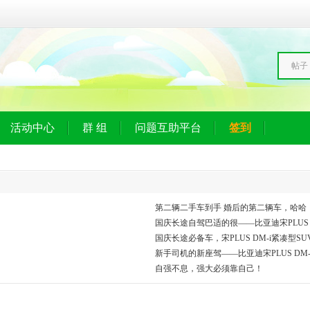
帖子
活动中心
群 组
问题互助平台
签到
第二辆二手车到手 婚后的第二辆车，哈哈
国庆长途自驾巴适的很——比亚迪宋PLUS D
国庆长途必备车，宋PLUS DM-i紧凑型S
新手司机的新座驾——比亚迪宋PLUS DM-
自强不息，强大必须靠自己！