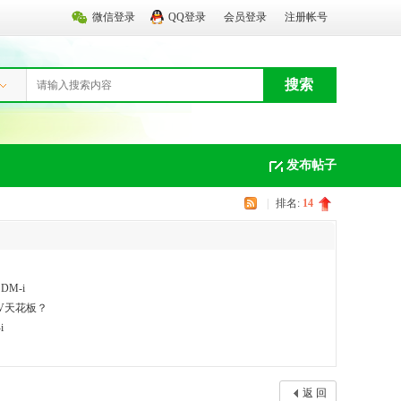
微信登录
QQ登录
会员登录
注册帐号
搜索
发布帖子
|
排名:
14
M-i
UV天花板？
i
返 回