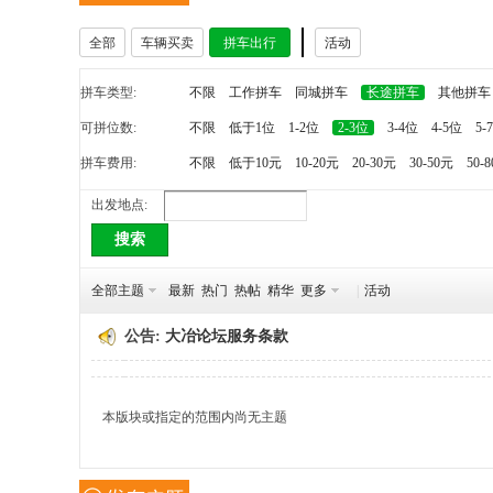
全部
车辆买卖
拼车出行
活动
冶
拼车类型:
不限
工作拼车
同城拼车
长途拼车
其他拼车
可拼位数:
不限
低于1位
1-2位
2-3位
3-4位
4-5位
5-
拼车费用:
不限
低于10元
10-20元
20-30元
30-50元
50-
出发地点:
搜索
网
全部主题
最新
热门
热帖
精华
更多
|
活动
公告:
大冶论坛服务条款
本版块或指定的范围内尚无主题