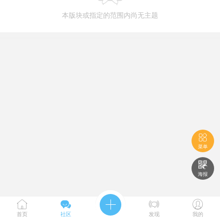
本版块或指定的范围内尚无主题

菜单

海报





首页
社区
发现
我的