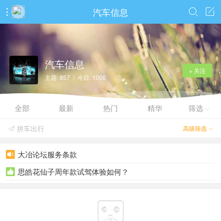
汽车信息



汽车信息
+ 关注
主题: 857 / 今日: 1006
全部
最新
热门
精华
筛选

拼车出行
高级筛选


大冶论坛服务条款

思皓花仙子周年款试驾体验如何？

