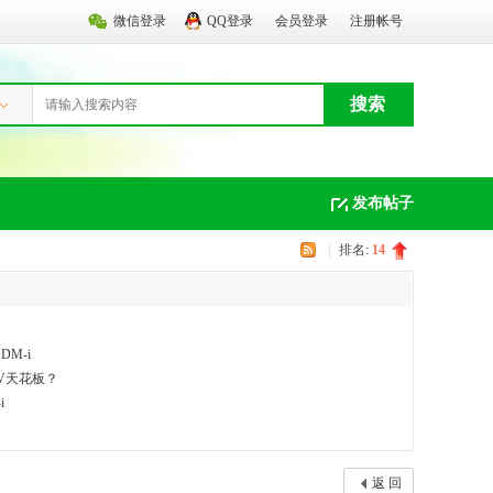
微信登录
QQ登录
会员登录
注册帐号
搜索
发布帖子
|
排名:
14
M-i
UV天花板？
i
返 回