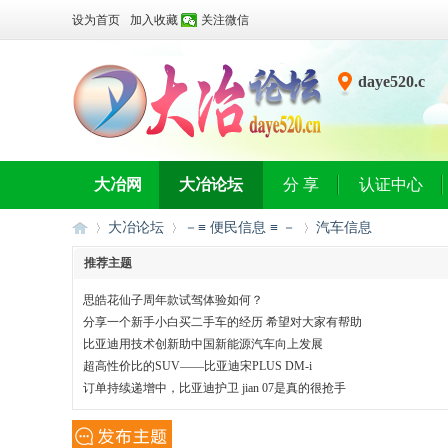
设为首页
加入收藏
关注微信
daye520.c
n
大冶网
大冶论坛
分 享
认证中心
大冶论坛
－≡ 便民信息 ≡ －
汽车信息
推荐主题
思皓花仙子周年款试驾体验如何？
大
»
›
›
分享一个新手小白买二手车的经历 希望对大家有帮助
比亚迪用技术创新助中国新能源汽车向上发展
超高性价比的SUV——比亚迪宋PLUS DM-i
订单持续递增中，比亚迪护卫 jian 07是真的很抢手