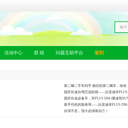
帖子
活动中心
群 组
问题互助平台
签到
第二辆二手车到手 婚后的第二辆车，哈哈
国庆长途自驾巴适的很——比亚迪宋PLUS D
国庆长途必备车，宋PLUS DM-i紧凑型S
新手司机的新座驾——比亚迪宋PLUS DM-
自强不息，强大必须靠自己！