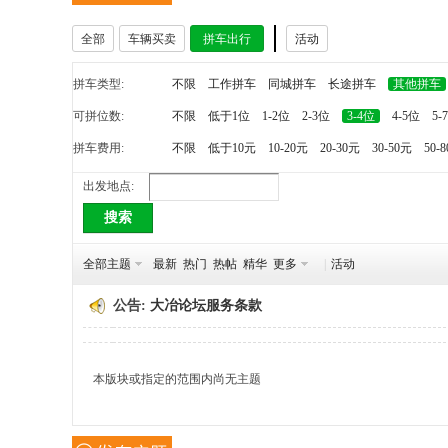
全部
车辆买卖
拼车出行
活动
冶
拼车类型:
不限
工作拼车
同城拼车
长途拼车
其他拼车
可拼位数:
不限
低于1位
1-2位
2-3位
3-4位
4-5位
5-
拼车费用:
不限
低于10元
10-20元
20-30元
30-50元
50-
出发地点:
搜索
网
全部主题
最新
热门
热帖
精华
更多
|
活动
公告:
大冶论坛服务条款
本版块或指定的范围内尚无主题