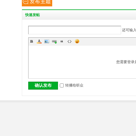
丨
快
速发帖
还可输
您需要登录
大
转播给听众
确认发布
冶