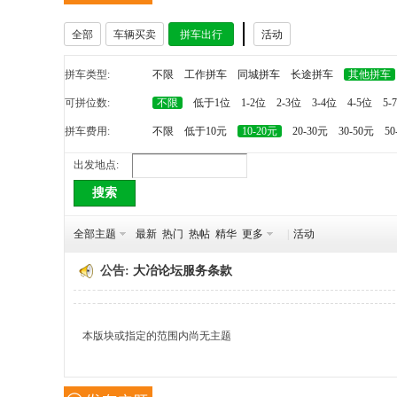
全部
车辆买卖
拼车出行
活动
冶
拼车类型:
不限
工作拼车
同城拼车
长途拼车
其他拼车
可拼位数:
不限
低于1位
1-2位
2-3位
3-4位
4-5位
5-
拼车费用:
不限
低于10元
10-20元
20-30元
30-50元
50
出发地点:
搜索
网
全部主题
最新
热门
热帖
精华
更多
|
活动
公告:
大冶论坛服务条款
本版块或指定的范围内尚无主题