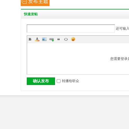
丨
快
速发帖
还可输
您需要登录
大
转播给听众
确认发布
冶