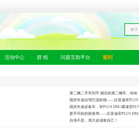
帖子
活动中心
群 组
问题互助平台
签到
第二辆二手车到手 婚后的第二辆车，哈哈
国庆长途自驾巴适的很——比亚迪宋PLUS D
国庆长途必备车，宋PLUS DM-i紧凑型S
新手司机的新座驾——比亚迪宋PLUS DM-
自强不息，强大必须靠自己！