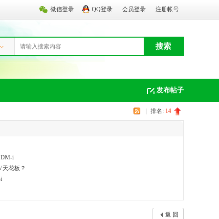
微信登录
QQ登录
会员登录
注册帐号
搜索
发布帖子
|
排名:
14
M-i
UV天花板？
i
返 回