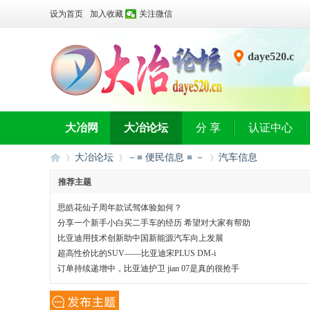
设为首页
加入收藏
关注微信
daye520.c
n
大冶网
大冶论坛
分 享
认证中心
大冶论坛
－≡ 便民信息 ≡ －
汽车信息
推荐主题
思皓花仙子周年款试驾体验如何？
大
»
›
›
分享一个新手小白买二手车的经历 希望对大家有帮助
比亚迪用技术创新助中国新能源汽车向上发展
超高性价比的SUV——比亚迪宋PLUS DM-i
订单持续递增中，比亚迪护卫 jian 07是真的很抢手