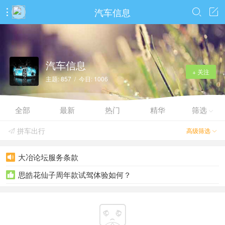
汽车信息



汽车信息
+ 关注
主题: 857 / 今日: 1006
全部
最新
热门
精华
筛选

拼车出行
高级筛选


大冶论坛服务条款

思皓花仙子周年款试驾体验如何？

