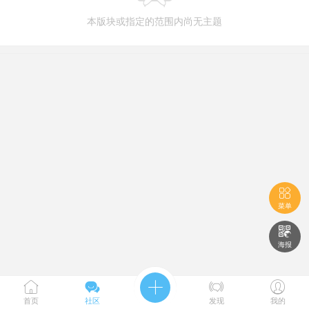
本版块或指定的范围内尚无主题

菜单

海报





首页
社区
发现
我的