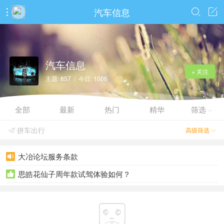
汽车信息



汽车信息
+ 关注
主题: 857 / 今日: 1006
全部
最新
热门
精华
筛选

拼车出行
高级筛选


大冶论坛服务条款

思皓花仙子周年款试驾体验如何？

