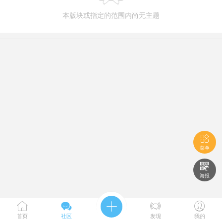
本版块或指定的范围内尚无主题

菜单

海报





首页
社区
发现
我的