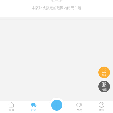
本版块或指定的范围内尚无主题

菜单

海报





首页
社区
发现
我的