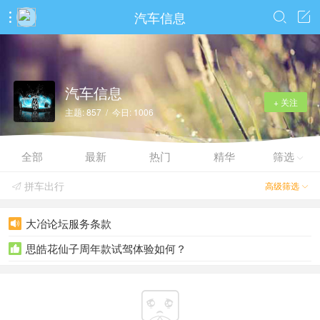
汽车信息



汽车信息
+ 关注
主题: 857 / 今日: 1006
全部
最新
热门
精华
筛选

拼车出行
高级筛选


大冶论坛服务条款

思皓花仙子周年款试驾体验如何？

