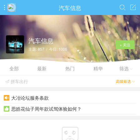
汽车信息



汽车信息
+ 关注
主题: 857 / 今日: 1006
全部
最新
热门
精华
筛选

拼车出行
高级筛选


大冶论坛服务条款

思皓花仙子周年款试驾体验如何？

