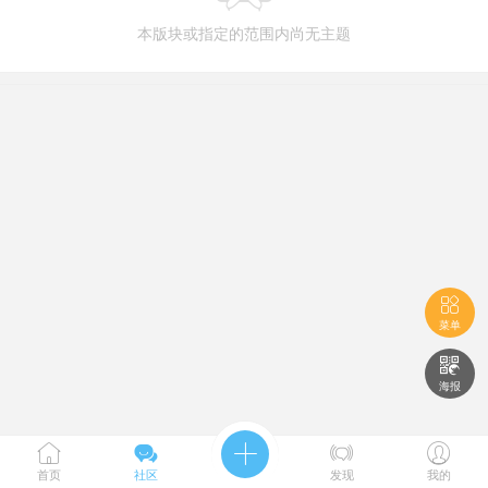
本版块或指定的范围内尚无主题

菜单

海报





首页
社区
发现
我的