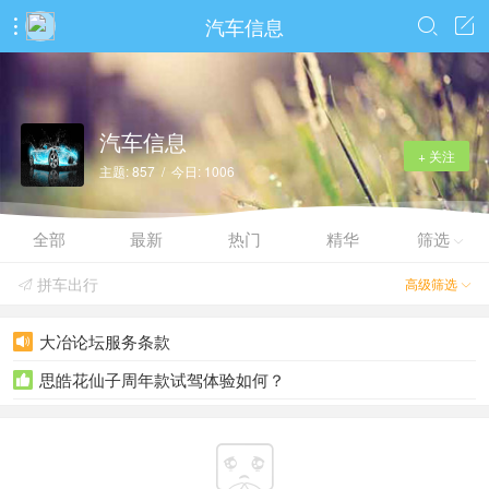
汽车信息



汽车信息
+ 关注
主题: 857 / 今日: 1006
全部
最新
热门
精华
筛选

拼车出行
高级筛选


大冶论坛服务条款

思皓花仙子周年款试驾体验如何？

