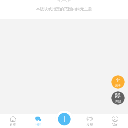
本版块或指定的范围内尚无主题

菜单

海报





首页
社区
发现
我的