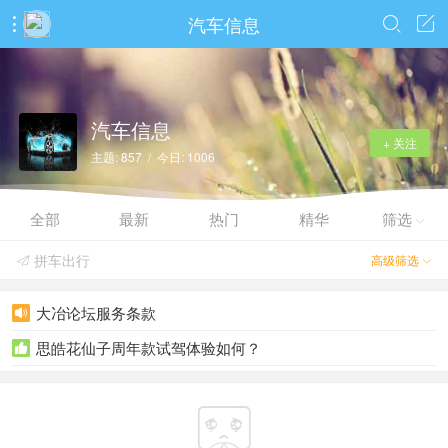
汽车信息



汽车信息
+ 关注
主题: 857 / 今日: 1006
全部
最新
热门
精华
筛选

拼车出行
高级筛选


大冶论坛服务条款

思皓花仙子周年款试驾体验如何？

