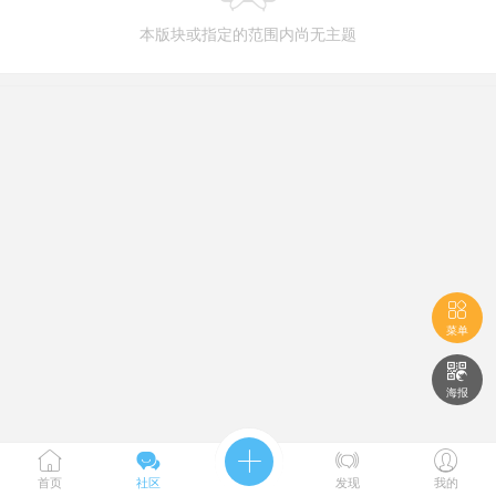
本版块或指定的范围内尚无主题

菜单

海报





首页
社区
发现
我的