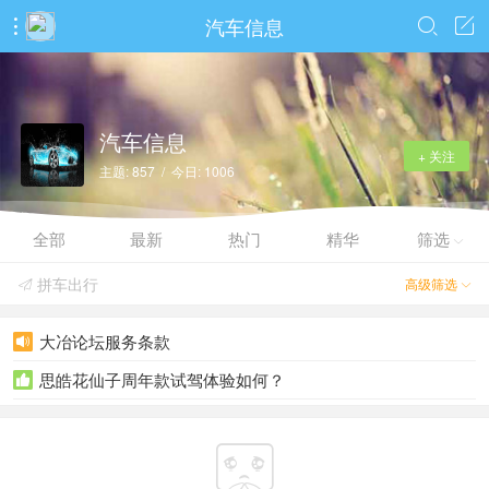
汽车信息



汽车信息
+ 关注
主题: 857 / 今日: 1006
全部
最新
热门
精华
筛选

拼车出行
高级筛选


大冶论坛服务条款

思皓花仙子周年款试驾体验如何？

