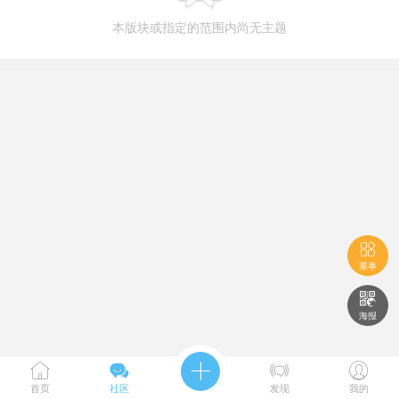
本版块或指定的范围内尚无主题

菜单

海报





首页
社区
发现
我的