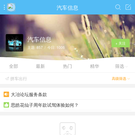
汽车信息



汽车信息
+ 关注
主题: 857 / 今日: 1006
全部
最新
热门
精华
筛选

拼车出行
高级筛选


大冶论坛服务条款

思皓花仙子周年款试驾体验如何？

