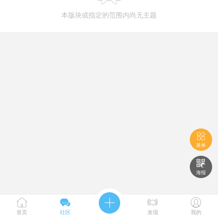
本版块或指定的范围内尚无主题

菜单

海报





首页
社区
发现
我的