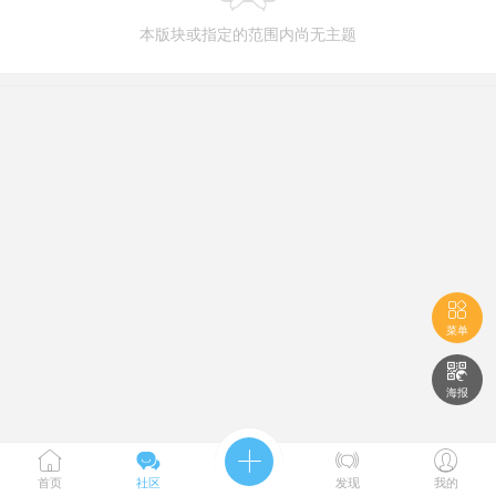
本版块或指定的范围内尚无主题

菜单

海报





首页
社区
发现
我的