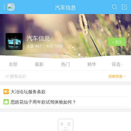
汽车信息



汽车信息
+ 关注
主题: 857 / 今日: 1006
全部
最新
热门
精华
筛选

拼车出行
高级筛选


大冶论坛服务条款

思皓花仙子周年款试驾体验如何？

