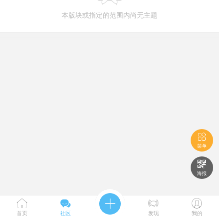
本版块或指定的范围内尚无主题

菜单

海报





首页
社区
发现
我的