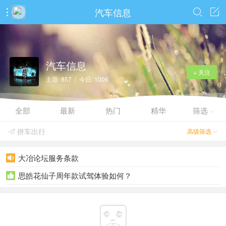
汽车信息



汽车信息
+ 关注
主题: 857 / 今日: 1006
全部
最新
热门
精华
筛选

拼车出行
高级筛选


大冶论坛服务条款

思皓花仙子周年款试驾体验如何？

