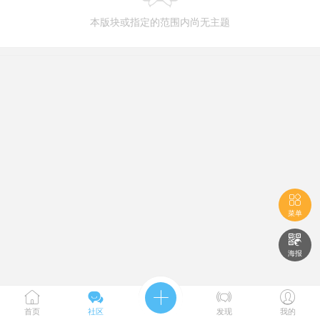
本版块或指定的范围内尚无主题

菜单

海报





首页
社区
发现
我的