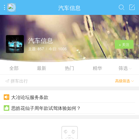
汽车信息



汽车信息
+ 关注
主题: 857 / 今日: 1006
全部
最新
热门
精华
筛选

拼车出行
高级筛选


大冶论坛服务条款

思皓花仙子周年款试驾体验如何？

