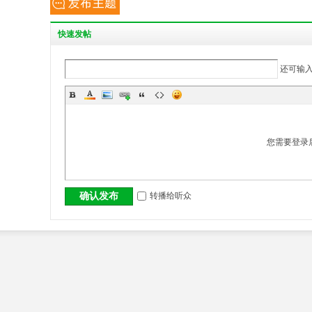
丨
快
速发帖
还可输
您需要登录
大
转播给听众
确认发布
冶