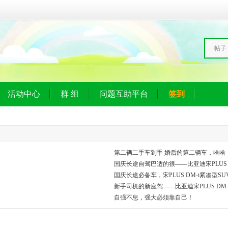
帖子
活动中心
群 组
问题互助平台
签到
第二辆二手车到手 婚后的第二辆车，哈哈
国庆长途自驾巴适的很——比亚迪宋PLUS D
国庆长途必备车，宋PLUS DM-i紧凑型S
新手司机的新座驾——比亚迪宋PLUS DM-
自强不息，强大必须靠自己！