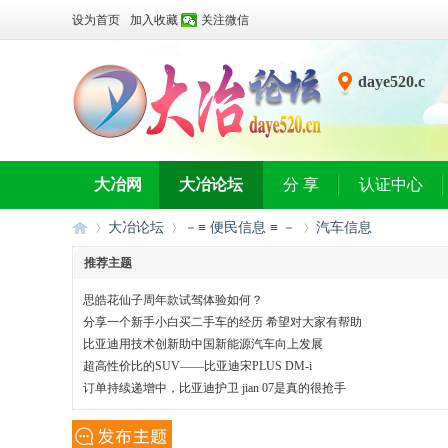
设为首页
加入收藏
关注微信
daye520.c
n
大冶网
大冶论坛
分 享
认证中心
大冶论坛
－≡ 便民信息 ≡ －
汽车信息
推荐主题
思皓花仙子周年款试驾体验如何？
大
»
›
›
分享一个新手小白买二手车的经历 希望对大家有帮助
比亚迪用技术创新助中国新能源汽车向上发展
超高性价比的SUV——比亚迪宋PLUS DM-i
订单持续递增中，比亚迪护卫 jian 07是真的很抢手