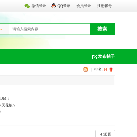
微信登录
QQ登录
会员登录
注册帐号
搜索
发布帖子
|
排名:
14
M-i
UV天花板？
i
返 回