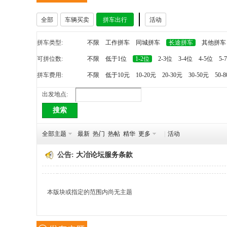
全部
车辆买卖
拼车出行
活动
冶
拼车类型:
不限
工作拼车
同城拼车
长途拼车
其他拼车
可拼位数:
不限
低于1位
1-2位
2-3位
3-4位
4-5位
5-
拼车费用:
不限
低于10元
10-20元
20-30元
30-50元
50-
出发地点:
搜索
网
全部主题
最新
热门
热帖
精华
更多
|
活动
公告:
大冶论坛服务条款
本版块或指定的范围内尚无主题