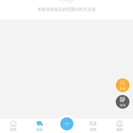
本版块或指定的范围内尚无主题

菜单

海报





首页
社区
发现
我的