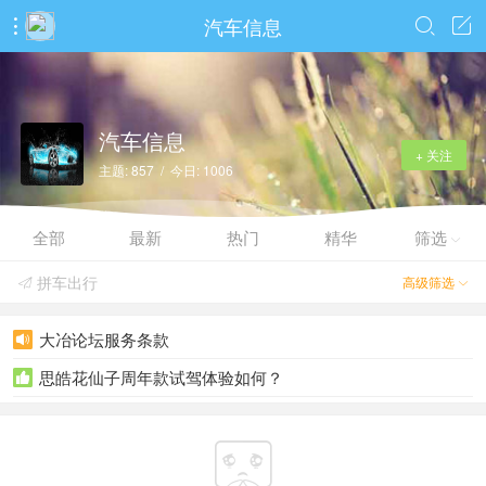
汽车信息



汽车信息
+ 关注
主题: 857 / 今日: 1006
全部
最新
热门
精华
筛选

拼车出行
高级筛选


大冶论坛服务条款

思皓花仙子周年款试驾体验如何？

