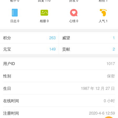
帖子 0
回复 110
好友 0
粉丝 1




日志 0
相册 0
心情 0
人气 1
积分
263
威望
1
元宝
149
贡献
2
用户ID
1017
性别
保密
生日
1987 年 12 月 27 日
在线时间
0 小时
注册时间
2020-4-6 12:59