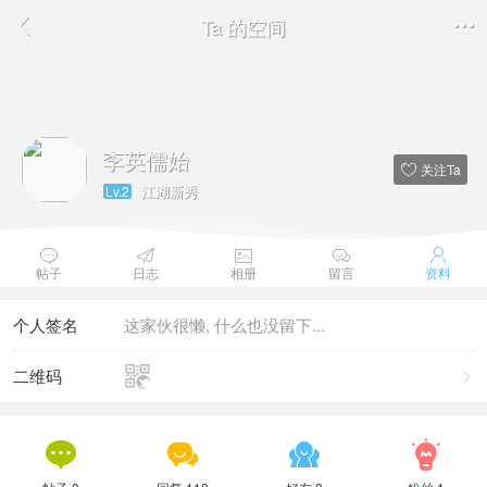
Ta 的空间


李英儒始
关注Ta

江湖新秀
Lv.2





帖子
日志
相册
留言
资料
个人签名
这家伙很懒, 什么也没留下...

二维码




