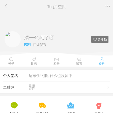
Ta 的空间


清一色糊了餐
关注Ta

江湖新秀
Lv.2





帖子
日志
相册
留言
资料
个人签名
这家伙很懒, 什么也没留下...

二维码




