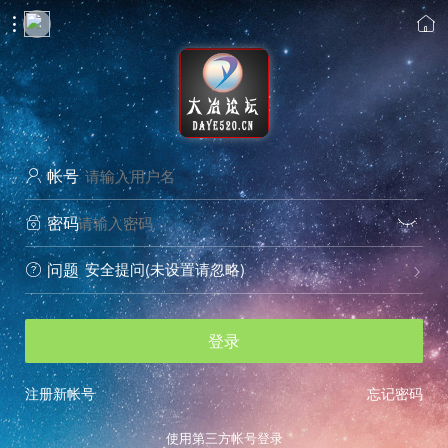


帐号

密码


安全提问(未设置请忽略)
问题


登录
注册新帐号
忘记密码
使用第三方帐号登录