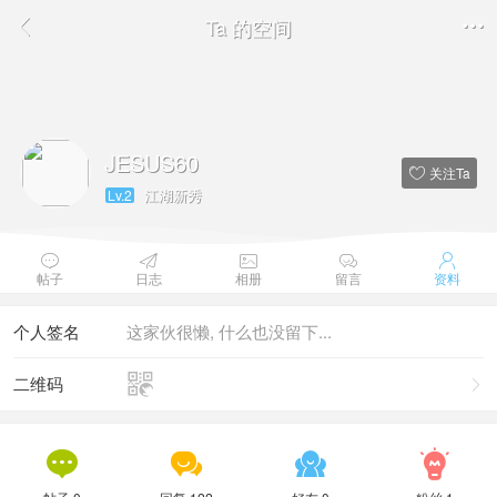
Ta 的空间


JESUS60
关注Ta

江湖新秀
Lv.2





帖子
日志
相册
留言
资料
个人签名
这家伙很懒, 什么也没留下...

二维码




